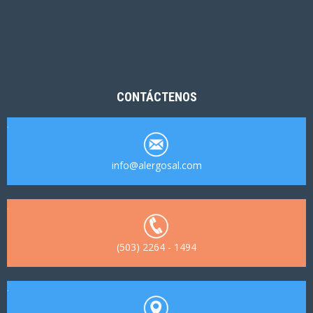
.
CONTÁCTENOS
.
info@alergosal.com
.
.
(503) 2264 - 1494
.
.